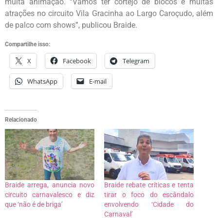
muita animação. “Vamos ter cortejo de blocos e muitas
atrações no circuito Vila Gracinha ao Largo Caroçudo, além
de palco com shows”, publicou Braide.
Compartilhe isso:
X
Facebook
Telegram
WhatsApp
E-mail
Relacionado
Braide arrega, anuncia novo
Braide rebate críticas e tenta
circuito carnavalesco e diz
tirar o foco do escândalo
que ‘não é de briga’
envolvendo ‘Cidade do
Carnaval’