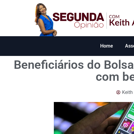
Home
Ass
Beneficiários do Bols
com be
Keith