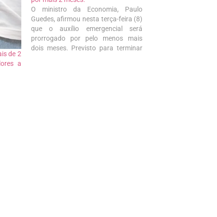
O ministro da Economia, Paulo
Guedes, afirmou nesta terça-feira (8)
que o auxílio emergencial será
prorrogado por pelo menos mais
dois meses. Previsto para terminar
is de 2
em julho, o benefício será estendido
lores a
até setembro, mas esse período
ainda poderá ser ampliado, caso a
vacinação da população adulta não
esteja avançada. “Todos…