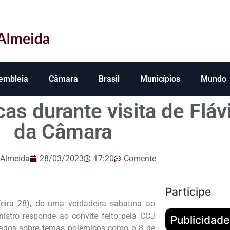
embleia
Câmara
Brasil
Municípios
Mundo
cas durante visita de Flá
da Câmara
 Almeida
28/03/2023
17:20
Comente
Participe
eira 28), de uma verdadeira sabatina ao
nistro responde ao convite feito pela CCJ
Publicidade
tados sobre temas polêmicos como o 8 de