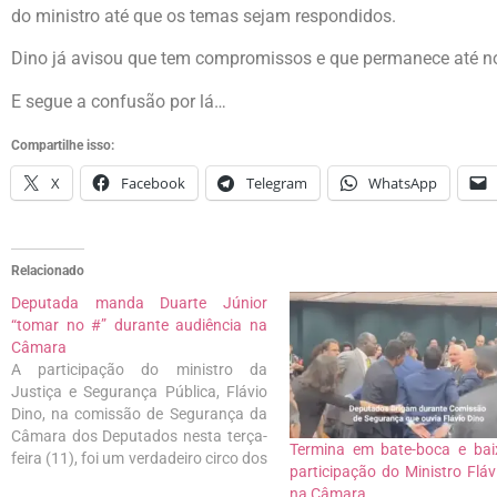
do ministro até que os temas sejam respondidos.
Dino já avisou que tem compromissos e que permanece até n
E segue a confusão por lá…
Compartilhe isso:
X
Facebook
Telegram
WhatsApp
Relacionado
Deputada manda Duarte Júnior
“tomar no #” durante audiência na
Câmara
A participação do ministro da
Justiça e Segurança Pública, Flávio
Dino, na comissão de Segurança da
Câmara dos Deputados nesta terça-
Termina em bate-boca e bai
feira (11), foi um verdadeiro circo dos
participação do Ministro Fláv
horrores com direito a palavrões e
na Câmara