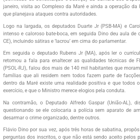
janeiro, visita ao Complexo da Maré e ainda a operação da
que planejava ataques contra autoridades.
Logo na largada, os deputados Duarte Jr (PSB-MA) e Caro
intenso e caloroso bate-boca, em seguida Dino deu aula de 
CE), incluindo sátiras e ‘lacrou’ em cima do parlamentar.
Em seguida o deputado Rubens Jr (MA), após ler o currícul
retomou a fala para enaltecer as qualidades técnicas de F
(PSOL-RJ), falou dos mais de 140 mil habitantes que moram
famílias que ali residem nem todos fazem parte de facçõ
dentro da Maré existe uma realidade positiva e que todos
exercício, e que o Ministro merece elogios pela conduta.
Na contramão, o Deputado Alfredo Gaspar (União-AL), dis
questionando se ele colocaria a polícia sem aparato de a
desarmar o crime organizado, dentre outros.
Flávio Dino por sua vez, após três horas de sabatina, propô
perguntas dos inscritos, o que não está sendo aceito pelos