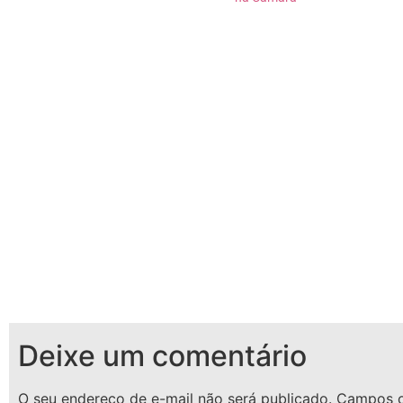
muita confusão. Logo no início da
sessão, os deputados não
demoraram a protagonizar cenas
vergonhosas. Com trocas…
Deixe um comentário
O seu endereço de e-mail não será publicado.
Campos o