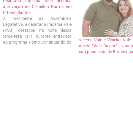
Deputada Iracema Vale destaca
aprovação de Clemilton Barros em
Urbano Santos
A presidente da Assembleia
Legislativa, a deputada Iracema Vale
(PSB), destacou na noite dessa
terça-feira (11), durante entrevista
Iracema Vale e Vinícius Vale
ao programa Ponto Continuando da
projeto “Vale Cuidar” levand
92.3 FM, o nível de aprovação do
para população de Barreirinh
prefeito de Urbanos Santos,
Clemilton Barros. Com índices que
superam a casa de 60% de
aprovação, a deputada avaliou
como…