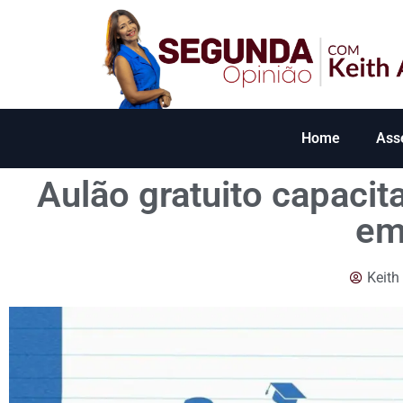
Home
Ass
Aulão gratuito capacit
em
Keith