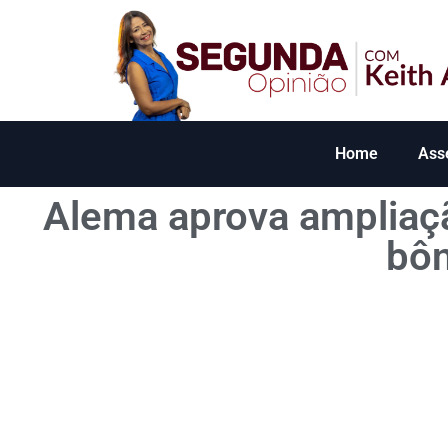
Home
Ass
Alema aprova ampliaç
bôn