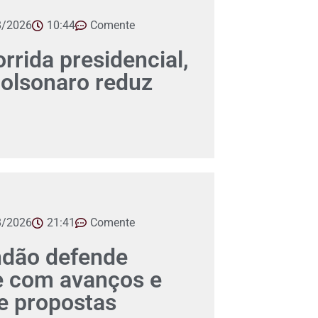
8/2026
10:44
Comente
orrida presidencial,
Bolsonaro reduz
8/2026
21:41
Comente
ndão defende
e com avanços e
 propostas