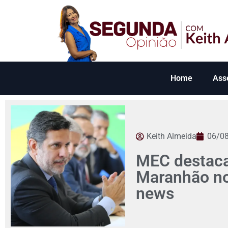
Home
Ass
Keith Almeida
06/0
MEC destaca
Maranhão no 
news