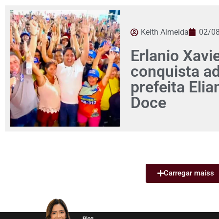
Keith Almeida
02/0
Erlanio Xavi
conquista a
prefeita Eli
Doce
Carregar maiss