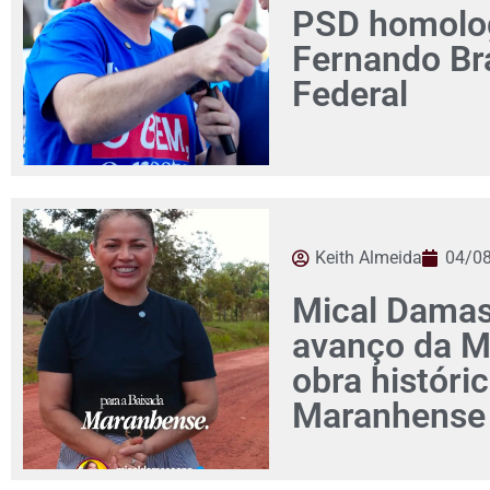
PSD homolog
Fernando Br
Federal
Keith Almeida
04/0
Mical Damas
avanço da M
obra históri
Maranhense