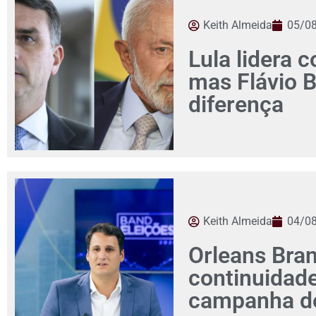
Keith Almeida
05/0
Lula lidera c
mas Flávio 
diferença
Keith Almeida
04/0
Orleans Bra
continuidad
campanha de