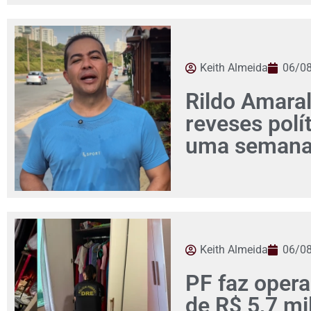
Keith Almeida
06/0
Rildo Amaral
reveses pol
uma seman
Keith Almeida
06/0
PF faz opera
de R$ 5,7 mi