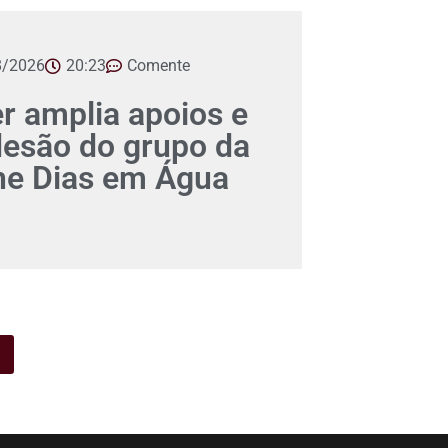
8/2026
20:23
Comente
er amplia apoios e
desão do grupo da
ane Dias em Água