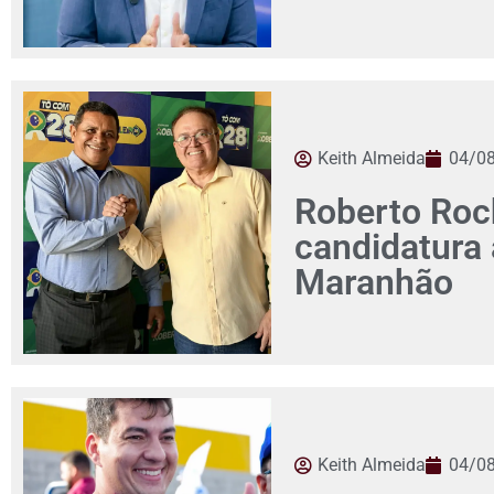
Keith Almeida
04/0
Roberto Roch
candidatura
Maranhão
Keith Almeida
04/0