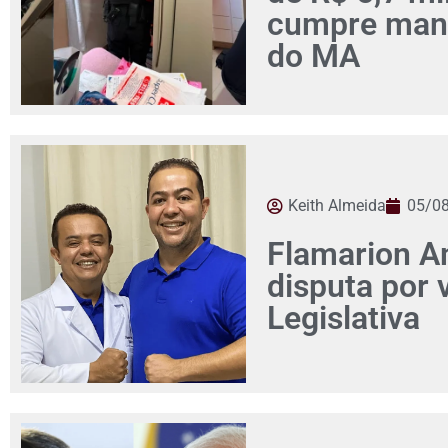
cumpre man
do MA
Keith Almeida
05/0
Flamarion Am
disputa por
Legislativa