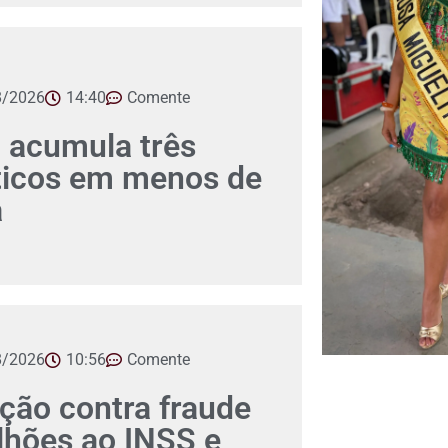
8/2026
14:40
Comente
 acumula três
íticos em menos de
a
8/2026
10:56
Comente
ção contra fraude
lhões ao INSS e