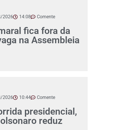
8/2026
14:08
Comente
aral fica fora da
 vaga na Assembleia
8/2026
10:44
Comente
orrida presidencial,
Bolsonaro reduz