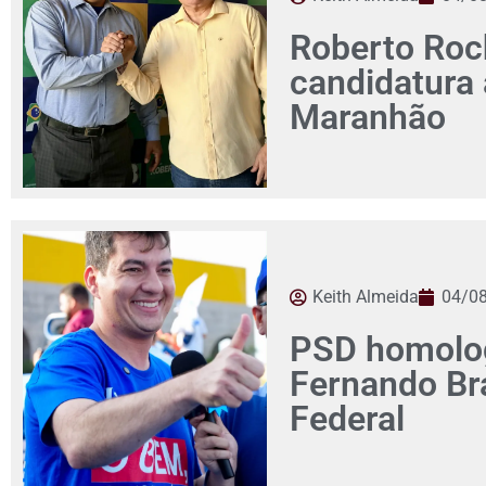
Roberto Roch
candidatura
Maranhão
Keith Almeida
04/0
PSD homolog
Fernando Br
Federal