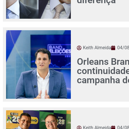
diferença
Keith Almeida
04/0
Orleans Bra
continuidad
campanha de
Keith Almeida
04/0