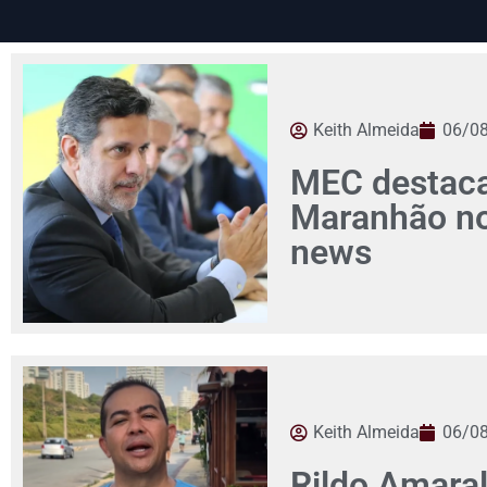
Keith Almeida
06/0
MEC destaca
Maranhão no 
news
Keith Almeida
06/0
Rildo Amaral