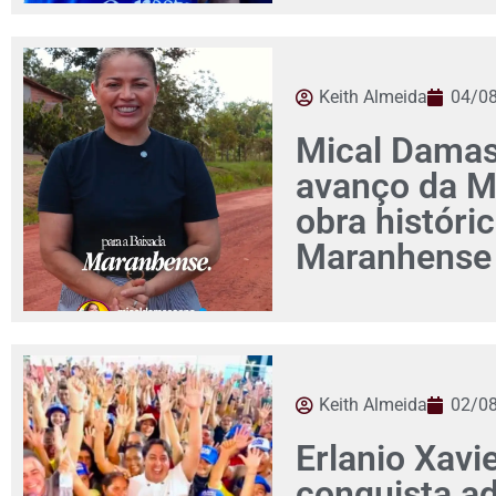
Keith Almeida
04/0
Mical Damas
avanço da M
obra históri
Maranhense
Keith Almeida
02/0
Erlanio Xavi
conquista a