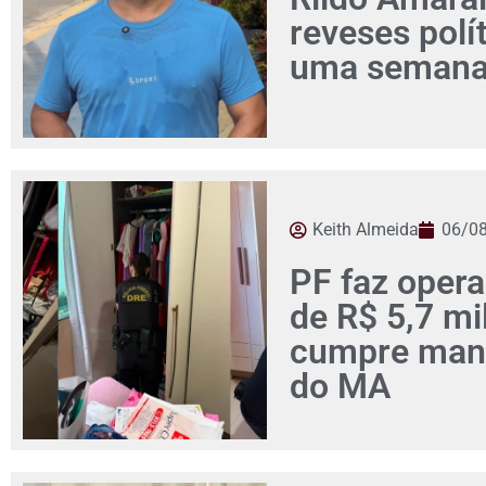
reveses pol
uma seman
Keith Almeida
06/0
PF faz opera
de R$ 5,7 mi
cumpre man
do MA