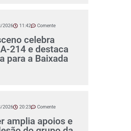
8/2026
11:42
Comente
ceno celebra
A-214 e destaca
ca para a Baixada
8/2026
20:23
Comente
er amplia apoios e
desão do grupo da