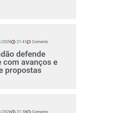
8/2026
21:41
Comente
ndão defende
e com avanços e
 propostas
8/2026
21:38
Comente