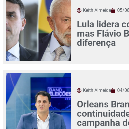
Keith Almeida
05/0
Lula lidera c
mas Flávio 
diferença
Keith Almeida
04/0
Orleans Bra
continuidad
campanha de