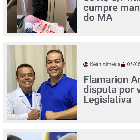
cumpre man
do MA
Keith Almeida
05/0
Flamarion Am
disputa por
Legislativa