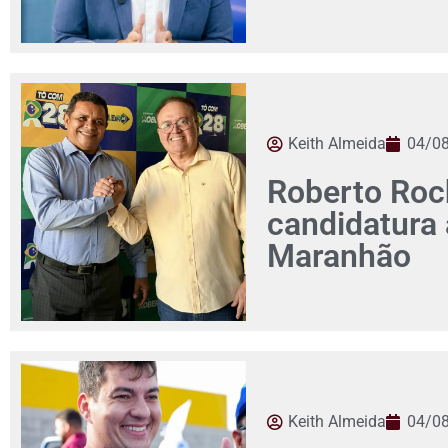
Keith Almeida
04/0
Roberto Roch
candidatura
Maranhão
Keith Almeida
04/0