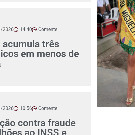
8/2026
14:40
Comente
 acumula três
íticos em menos de
a
8/2026
10:56
Comente
ção contra fraude
lhões ao INSS e