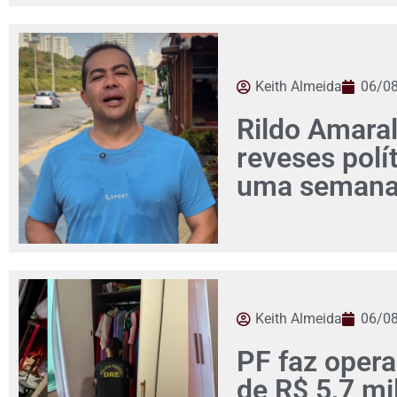
Keith Almeida
06/0
Rildo Amaral
reveses pol
uma seman
Keith Almeida
06/0
PF faz opera
de R$ 5,7 mi