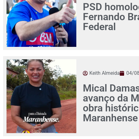
PSD homolog
Fernando Br
Federal
Keith Almeida
04/0
Mical Damas
avanço da M
obra históri
Maranhense