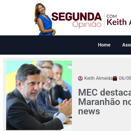
Home
Ass
Keith Almeida
06/0
MEC destaca
Maranhão no 
news