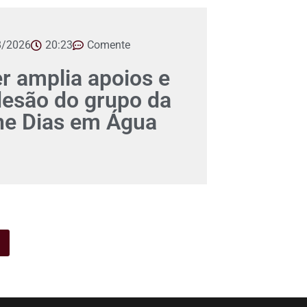
8/2026
20:23
Comente
er amplia apoios e
desão do grupo da
ane Dias em Água