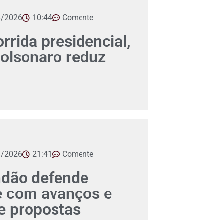
8/2026
10:44
Comente
orrida presidencial,
Bolsonaro reduz
8/2026
21:41
Comente
ndão defende
e com avanços e
 propostas