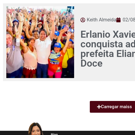
Keith Almeida
02/0
Erlanio Xavi
conquista a
prefeita Eli
Doce
Carregar maiss