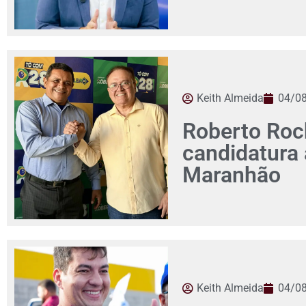
Keith Almeida
04/0
Roberto Roch
candidatura
Maranhão
Keith Almeida
04/0