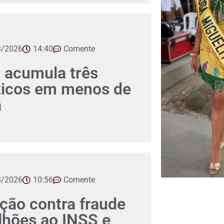
8/2026
14:40
Comente
 acumula três
íticos em menos de
a
8/2026
10:56
Comente
ção contra fraude
lhões ao INSS e