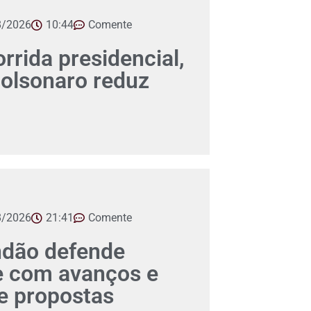
8/2026
10:44
Comente
orrida presidencial,
Bolsonaro reduz
8/2026
21:41
Comente
ndão defende
e com avanços e
 propostas