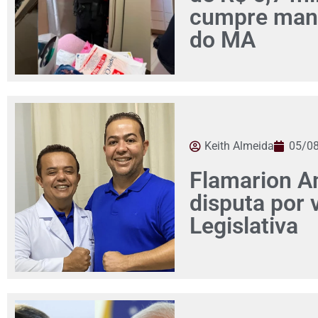
cumpre man
do MA
Keith Almeida
05/0
Flamarion Am
disputa por
Legislativa