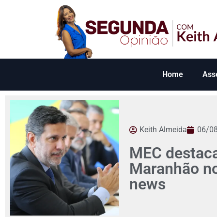
Home
Ass
Keith Almeida
06/0
MEC destaca
Maranhão no 
news