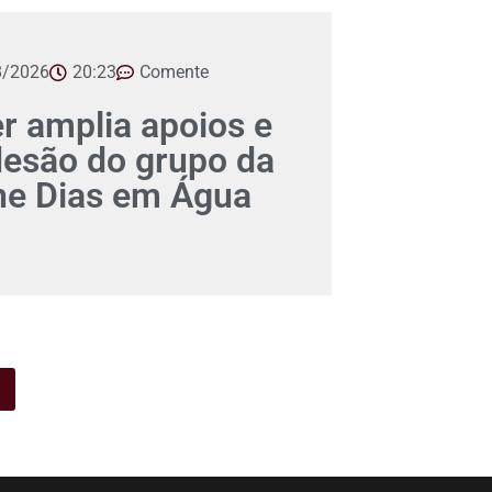
8/2026
20:23
Comente
er amplia apoios e
desão do grupo da
ane Dias em Água