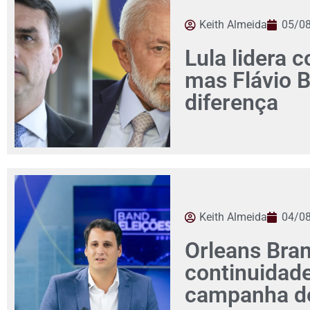
Keith Almeida
05/0
Lula lidera c
mas Flávio 
diferença
Keith Almeida
04/0
Orleans Bra
continuidad
campanha de