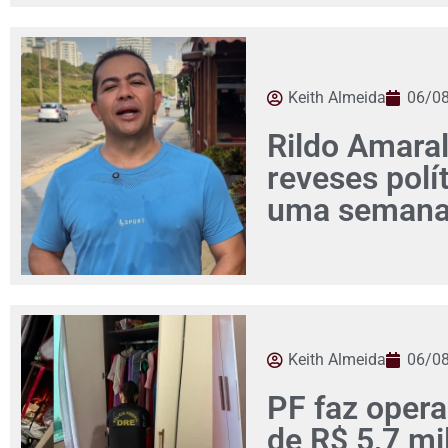
Keith Almeida
06/0
Rildo Amaral
reveses pol
uma seman
Keith Almeida
06/0
PF faz opera
de R$ 5,7 mi