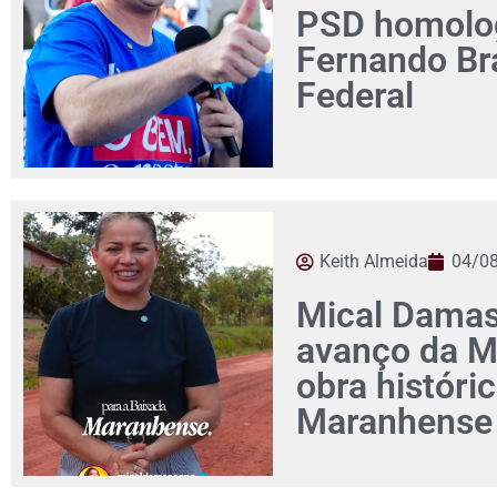
PSD homolog
Fernando Br
Federal
Keith Almeida
04/0
Mical Damas
avanço da M
obra históri
Maranhense