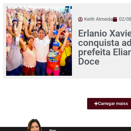
Keith Almeida
02/0
Erlanio Xavi
conquista a
prefeita Eli
Doce
Carregar maiss