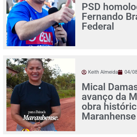
PSD homolog
Fernando Br
Federal
Keith Almeida
04/0
Mical Damas
avanço da M
obra históri
Maranhense