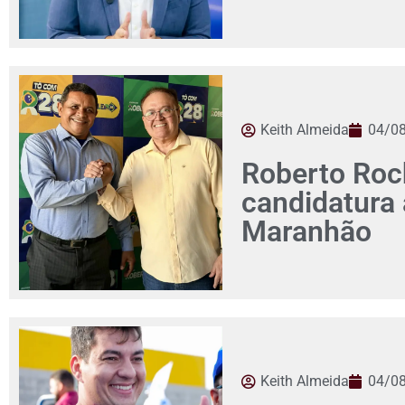
Keith Almeida
04/0
Roberto Roch
candidatura
Maranhão
Keith Almeida
04/0