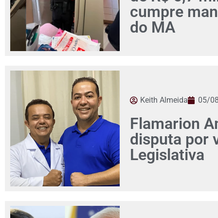
cumpre man
do MA
Keith Almeida
05/0
Flamarion Am
disputa por
Legislativa