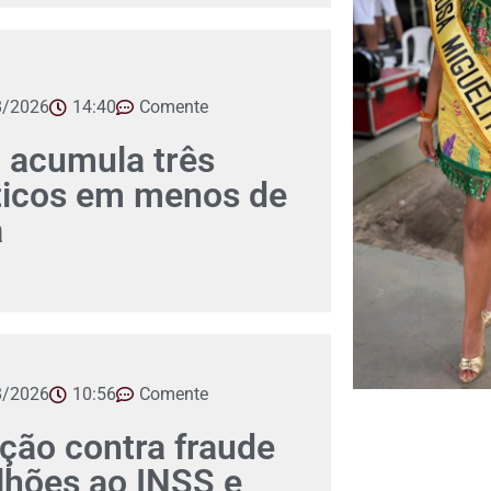
8/2026
14:40
Comente
 acumula três
íticos em menos de
a
8/2026
10:56
Comente
ção contra fraude
lhões ao INSS e