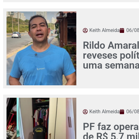
Keith Almeida
06/0
Rildo Amaral
reveses pol
uma seman
Keith Almeida
06/0
PF faz opera
de R$ 5,7 mi