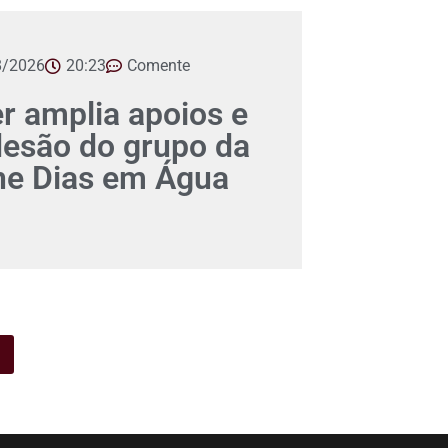
8/2026
20:23
Comente
er amplia apoios e
desão do grupo da
ane Dias em Água