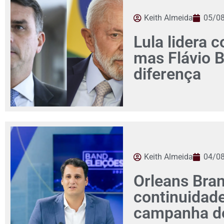
Keith Almeida
05/0
Lula lidera c
mas Flávio 
diferença
Keith Almeida
04/0
Orleans Bra
continuidad
campanha de