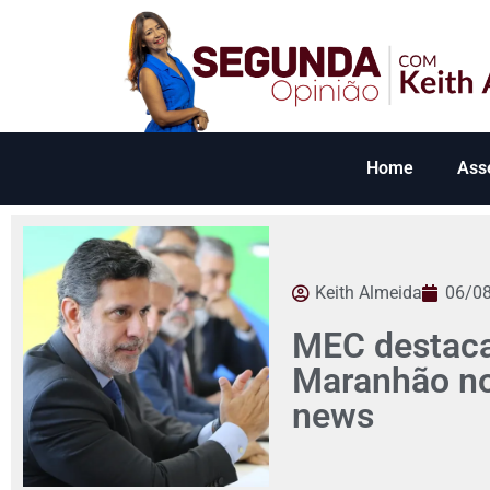
Home
Ass
Keith Almeida
06/0
MEC destaca
Maranhão no 
news