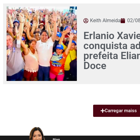
Keith Almeida
02/0
Erlanio Xavi
conquista a
prefeita Eli
Doce
Carregar maiss