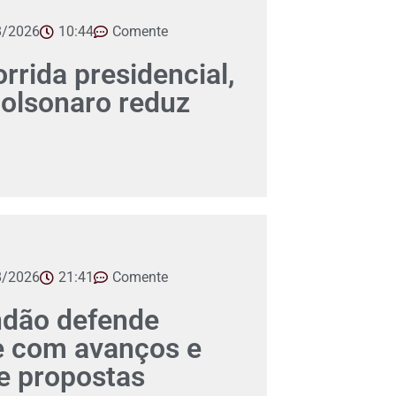
8/2026
10:44
Comente
orrida presidencial,
Bolsonaro reduz
8/2026
21:41
Comente
ndão defende
e com avanços e
 propostas