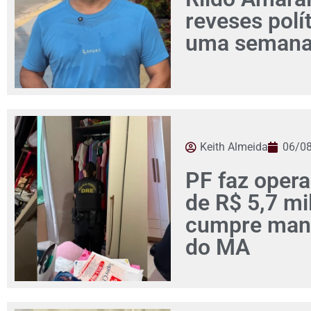
reveses pol
uma seman
Keith Almeida
06/0
PF faz opera
de R$ 5,7 mi
cumpre man
do MA