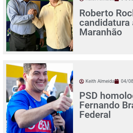
Roberto Roch
candidatura
Maranhão
Keith Almeida
04/0
PSD homolog
Fernando Br
Federal