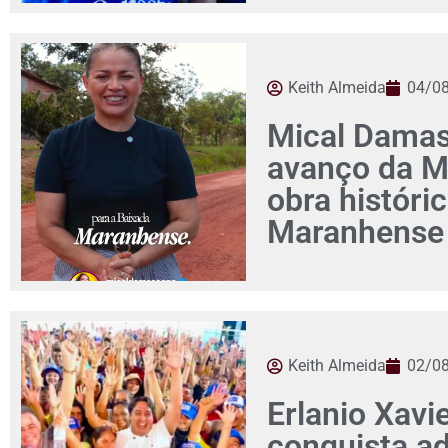
Keith Almeida
04/0
Mical Damas
avanço da M
obra históri
Maranhense
Keith Almeida
02/0
Erlanio Xavi
conquista a