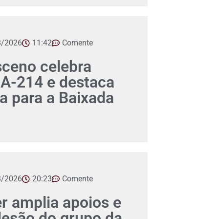
8/2026
11:42
Comente
ceno celebra
A-214 e destaca
ca para a Baixada
8/2026
20:23
Comente
er amplia apoios e
desão do grupo da