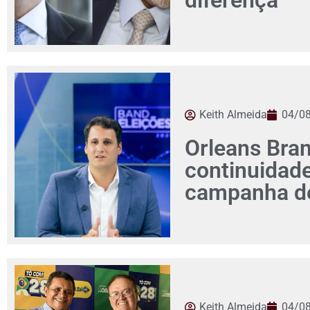
diferença
Keith Almeida
04/0
Orleans Bra
continuidad
campanha de
Keith Almeida
04/0