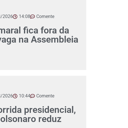
8/2026
14:08
Comente
aral fica fora da
 vaga na Assembleia
8/2026
10:44
Comente
orrida presidencial,
Bolsonaro reduz