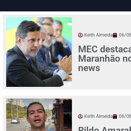
Keith Almeida
06/0
MEC destaca
Maranhão no 
news
Keith Almeida
06/0
Rildo Amaral