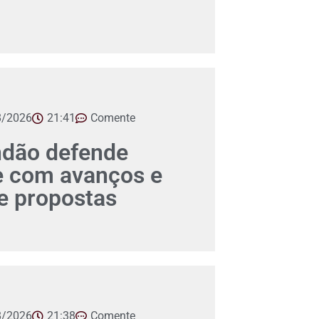
8/2026
21:41
Comente
ndão defende
e com avanços e
 propostas
8/2026
21:38
Comente