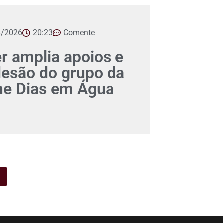
8/2026
20:23
Comente
er amplia apoios e
desão do grupo da
ane Dias em Água