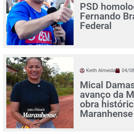
PSD homolog
Fernando Br
Federal
Keith Almeida
04/0
Mical Damas
avanço da M
obra históri
Maranhense