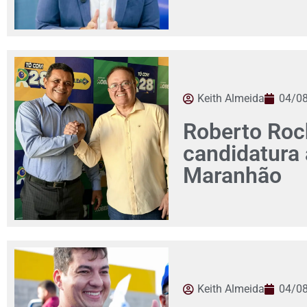
Keith Almeida
04/0
Roberto Roch
candidatura
Maranhão
Keith Almeida
04/0