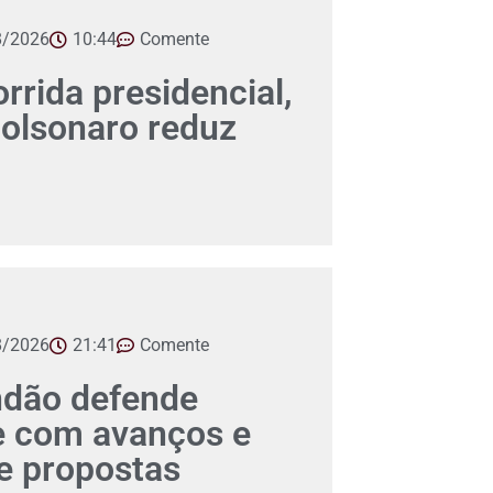
8/2026
10:44
Comente
orrida presidencial,
Bolsonaro reduz
8/2026
21:41
Comente
ndão defende
e com avanços e
 propostas