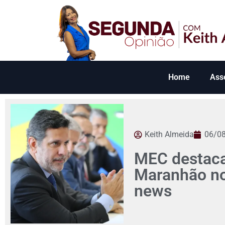
Home
Ass
Keith Almeida
06/0
MEC destaca
Maranhão no 
news