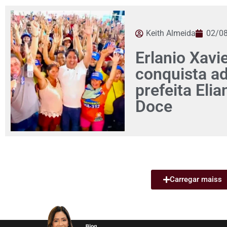
Keith Almeida
02/0
Erlanio Xavi
conquista a
prefeita Eli
Doce
Carregar maiss