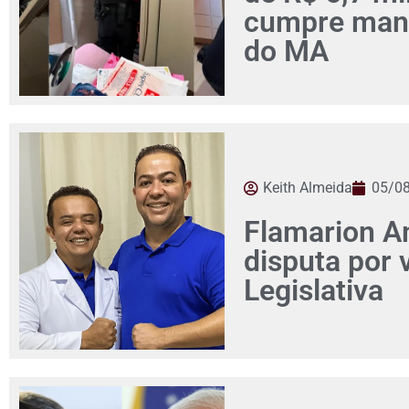
cumpre man
do MA
Keith Almeida
05/0
Flamarion Am
disputa por
Legislativa