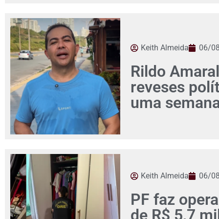
Keith Almeida
06/0
Rildo Amaral
reveses pol
uma seman
Keith Almeida
06/0
PF faz opera
de R$ 5,7 mi