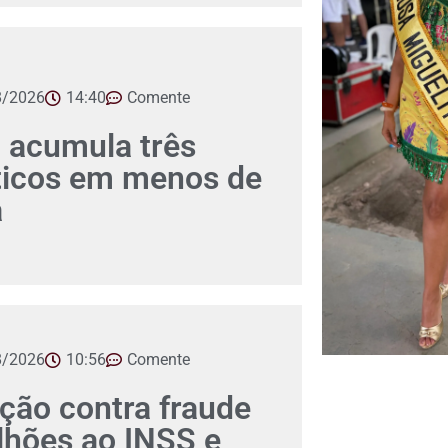
8/2026
14:40
Comente
 acumula três
íticos em menos de
a
8/2026
10:56
Comente
ção contra fraude
lhões ao INSS e