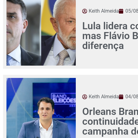
Keith Almeida
05/0
Lula lidera c
mas Flávio 
diferença
Keith Almeida
04/0
Orleans Bra
continuidad
campanha de