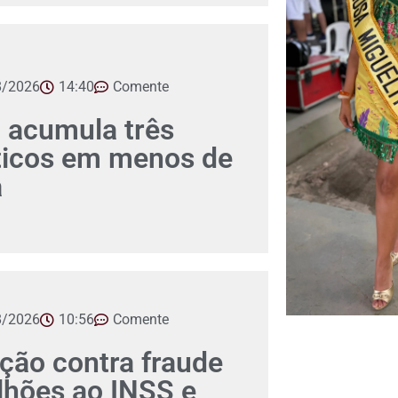
8/2026
14:40
Comente
 acumula três
íticos em menos de
a
8/2026
10:56
Comente
ção contra fraude
lhões ao INSS e