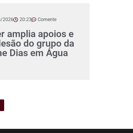
8/2026
20:23
Comente
er amplia apoios e
desão do grupo da
ane Dias em Água