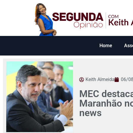
Home
Ass
Keith Almeida
06/0
MEC destaca
Maranhão no 
news