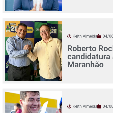
Keith Almeida
04/0
Roberto Roch
candidatura
Maranhão
Keith Almeida
04/0