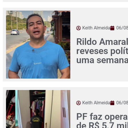
Keith Almeida
06/0
Rildo Amaral
reveses pol
uma seman
Keith Almeida
06/0
PF faz opera
de R$ 5,7 mi