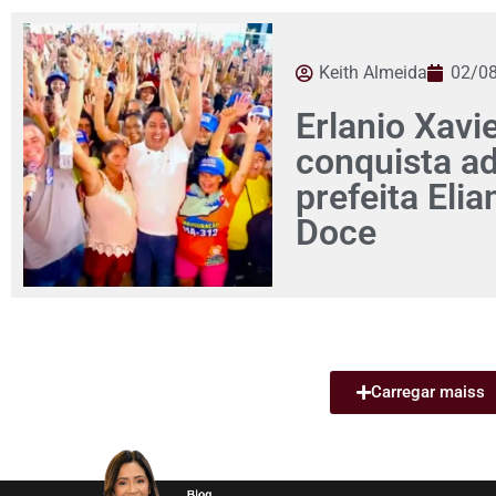
Keith Almeida
02/0
Erlanio Xavi
conquista a
prefeita Eli
Doce
Carregar maiss