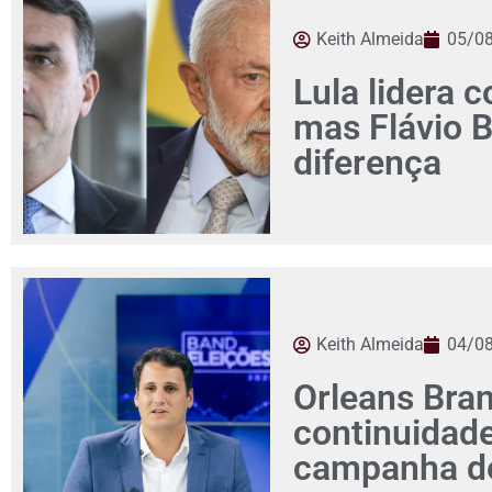
Keith Almeida
05/0
Lula lidera c
mas Flávio 
diferença
Keith Almeida
04/0
Orleans Bra
continuidad
campanha de