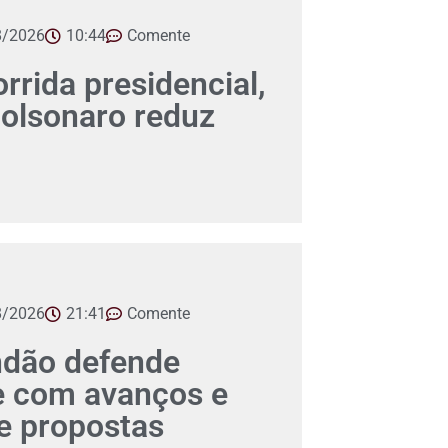
8/2026
10:44
Comente
orrida presidencial,
Bolsonaro reduz
8/2026
21:41
Comente
ndão defende
e com avanços e
 propostas