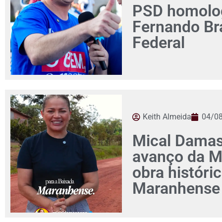
PSD homolog
Fernando Br
Federal
Keith Almeida
04/0
Mical Damas
avanço da M
obra históri
Maranhense