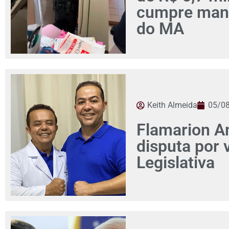
cumpre man
do MA
Keith Almeida
05/0
Flamarion Am
disputa por
Legislativa