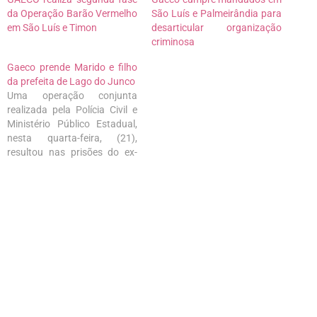
da Operação Barão Vermelho
São Luís e Palmeirândia para
em São Luís e Timon
desarticular organização
criminosa
Gaeco prende Marido e filho
da prefeita de Lago do Junco
Uma operação conjunta
realizada pela Polícia Civil e
Ministério Público Estadual,
nesta quarta-feira, (21),
resultou nas prisões do ex-
prefeito de Lago do Junco,
Osmar Fonseca (foto), e do
seu filho, Olavo Augusto
Fonseca. Eles são marido e
filho, respectivamente, da
atual prefeita do município,
Edina Fontes. O ex-prefeito, o
filho…