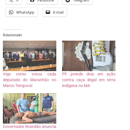
X
Facebook
Telegram
WhatsApp
E-mail
Relacionado
Veja como votou cada
PF prende dois em ação
deputado do Maranhão no
contra caça ilegal em terra
Marco Temporal
indígena no MA
Governador Brandão anuncia